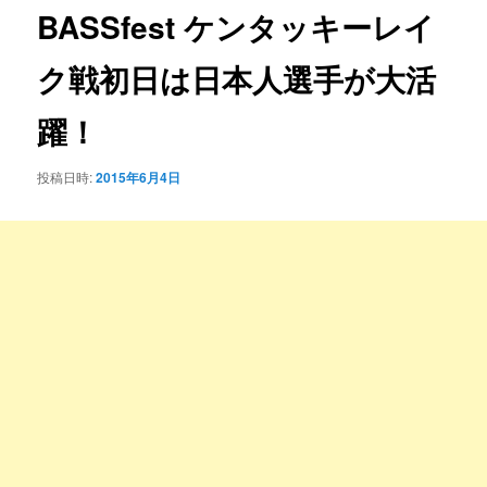
ゲ
BASSfest ケンタッキーレイ
ー
シ
ク戦初日は日本人選手が大活
ョ
ン
躍！
投稿日時:
2015年6月4日