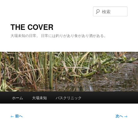
メ
イ
検
ン
索
コ
THE COVER
ン
大場未知の日常。 日常には釣りがあり食があり酒がある。
テ
ン
ツ
へ
移
動
メ
ホーム
大場未知
バスクリニック
イ
ン
メ
投
←
前へ
次へ
→
ニ
稿
ュ
ナ
ー
ビ