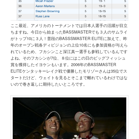
ここ最近、アメリカのトーナメントでは日本人選手の活躍が目立
ちますね。今日から始まったBASSMASTERでも３人のサムライ
がトップ10に３人！
普段のBASSSMASTER ELITEに加えて、昨
年のオープン戦各ディビジョンの上位10名にも参加資格が与えら
れているため、フカシンこと深江真一選手も参戦しているんです
よね。そのフカシンが7位、８位にはこの日のビッグフィッシュ
賞を獲得したイヨケンもいます。2006年のBASSMASTER
ELITEケンタッキーレイク戦で優勝したモリゾーさんは35位でス
タートだけど、ウェイトを見るとそこまで離れているわけではな
いので巻き返しに期待したいところです。