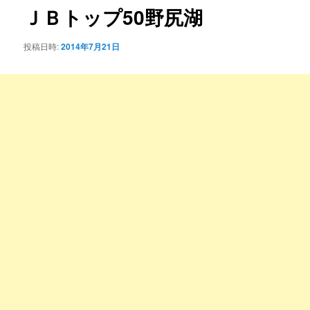
ゲ
ＪＢトップ50野尻湖
ー
シ
投稿日時:
2014年7月21日
ョ
ン