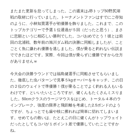
またまた更新を怠ってしまった。この週末はJBトップ50野尻湖
戦の取材に行っていました。トーナメントファンはすでにご存知
のように、小林知寛選手が初優勝を飾りました。これまで、この
トップカテゴリーで予選１位通過が５回（だったと思う）、まさ
に悲願というに相応しい勝利でした。コバおめでとう！彼とは前
回の北浦戦、数年前の旭川ダム戦の決勝に同船しましたが、こと
ごとく魚に嫌われ優勝を逃しました。僕が乗ると釣れない伝説ま
でできたほどです。実際、今回は僕が乗らずに優勝ですから仕方
がありませんｗ
今大会の決勝ラウンドでは福島健選手に同船させてもらいまし
た。徹底した虫パターンで見事５kgオーバーをキャッチ。この日
の２位のウェイトで準優勝！僕が乗ることでよく釣れる人もいる
わけです、といいたいところですが、健くんもたくさんミスりま
した。50cmクラスのラージマウスをはじめ、トータル４本のラ
インブレーク。強度の限界と飛距離を考慮した2.5ポンドのよう
ですが、ちょっとでも歯や枝に擦れれば簡単に切れてしまいま
す。せめてもの救いは、たとえこの日に健くんがトップウェイト
だったとしてもコバが１ポイント差で優勝していたことですか
ね。