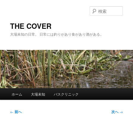
メ
イ
検
ン
索
コ
THE COVER
ン
大場未知の日常。 日常には釣りがあり食があり酒がある。
テ
ン
ツ
へ
移
動
メ
ホーム
大場未知
バスクリニック
イ
ン
メ
投
←
前へ
次へ
→
ニ
稿
ュ
ナ
ー
ビ