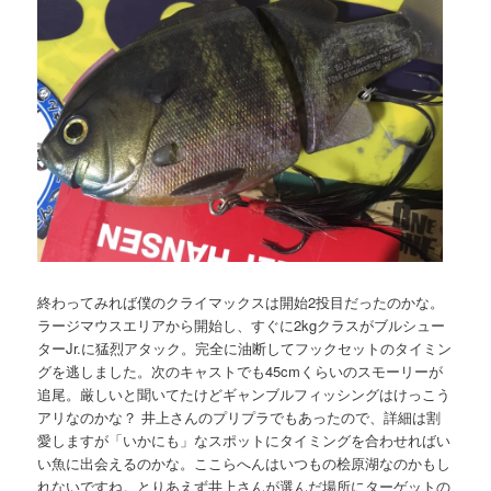
終わってみれば僕のクライマックスは開始2投目だったのかな。
ラージマウスエリアから開始し、すぐに2kgクラスがブルシュー
ターJr.に猛烈アタック。完全に油断してフックセットのタイミン
グを逃しました。次のキャストでも45cmくらいのスモーリーが
追尾。厳しいと聞いてたけどギャンブルフィッシングはけっこう
アリなのかな？ 井上さんのプリプラでもあったので、詳細は割
愛しますが「いかにも」なスポットにタイミングを合わせればい
い魚に出会えるのかな。ここらへんはいつもの桧原湖なのかもし
れないですね。とりあえず井上さんが選んだ場所にターゲットの