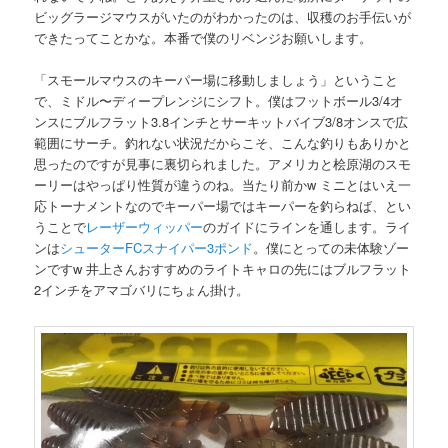
ビッグラージマウスがいたのがわかったのは、収穫のお手伝いが
できたってことかな。本番で僕のリベンジお願いします。
「スモールマウスのキーパー場に移動しましょう」ということ
で、ミドル〜ディープレンジにシフト。僕はフットボール3/4オ
ンスにブルフラット3.8インチとサーキットバイブ3/8オンスで広
範囲にサーチ。釣れない状況だからこそ、こんな釣りもありかと
思ったのですが見事に裏切られました。アメリカと桧原湖のスモ
ーリーはやっぱり性質が違うのね。当たり前かw ミニとはいえ一
応トーナメントなのでキーパー場ではキーパーを釣らねば、とい
うことで
レーザーウィッパー
のガイドにラインを通します。ライ
ンは
シューター
FC
スナイパー
3
ポンド
。僕にとっての未体験ゾー
ンですw 井上さんおすすめのライトキャロの先にはブルフラット
2インチをアマゴバリにちょん掛け。