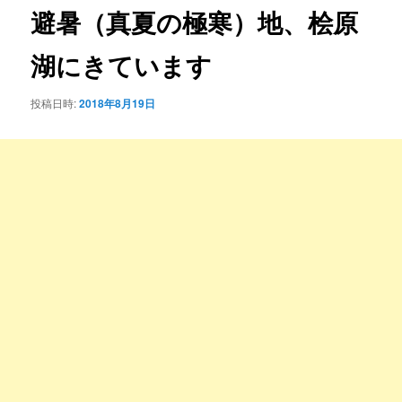
ゲ
避暑（真夏の極寒）地、桧原
ー
シ
湖にきています
ョ
ン
投稿日時:
2018年8月19日