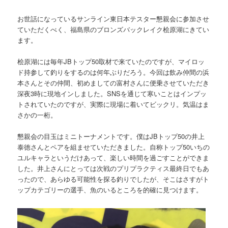
お世話になっているサンライン東日本テスター懇親会に参加させ
ていただくべく、福島県のブロンズバックレイク桧原湖にきてい
ます。
桧原湖には毎年JBトップ50取材で来ていたのですが、マイロッ
ド持参して釣りをするのは何年ぶりだろう。今回は飲み仲間の浜
本さんとその仲間、初めましての富村さんに便乗させていただき
深夜3時に現地インしました。SNSを通じて寒いことはインプッ
トされていたのですが、実際に現場に着いてビックリ。気温はま
さかの一桁。
懇親会の目玉はミニトーナメントです。僕はJBトップ50の井上
泰徳さんとペアを組ませていただきました。自称トップ50いちの
ユルキャラというだけあって、楽しい時間を過ごすことができま
した。井上さんにとっては次戦のプリプラクティス最終日でもあ
ったので、あらゆる可能性を探る釣りでしたが、そこはさすがト
ップカテゴリーの選手、魚のいるところを的確に見つけます。