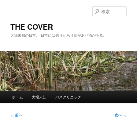
メ
イ
検
ン
索
コ
THE COVER
ン
大場未知の日常。 日常には釣りがあり食があり酒がある。
テ
ン
ツ
へ
移
動
メ
ホーム
大場未知
バスクリニック
イ
ン
メ
投
←
前へ
次へ
→
ニ
稿
ュ
ナ
ー
ビ