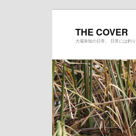
メ
サ
イ
ブ
ン
コ
THE COVER
コ
ン
大場未知の日常。 日常には釣
ン
テ
テ
ン
ン
ツ
ツ
へ
へ
移
移
動
動