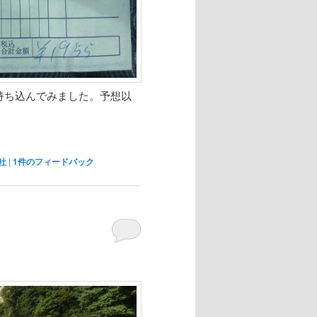
持ち込んでみました。予想以
社
|
1
件のフィードバック