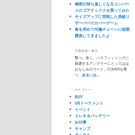
梅雨が待ち遠しくなるコンバー
スのゴアテックスを買ってみた
サイズアップに苦戦した房総リ
ザーバーのカバーゲーム
春を求めて印旛チェーンに短期
勝負してきましたよ
大場未知／東京
撃つ。巻く。バスフィッシングに
精通するアングラーにとってはは
おなじみのワード。COVERを撃
つ、
あるいは...
カテゴリー
BUY
USトーナメント
イベント
エレキ＆バッテリー
お仕事
キャンプ
タックル