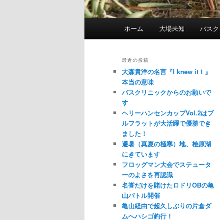
メ
ホーム
大場未知
バスク
イ
ン
メ
最近の投稿
ニ
大森貴洋の名言『I knew it！』
ュ
本当の意味
バスクリニックからのお願いで
ー
す
ヘリーハンセンカップVol.2はブ
ルフラットが大活躍で優勝でき
ました！
避暑（真夏の極寒）地、桧原湖
にきています
フロッグマン大会でステュータ
ーのよさを再認識
名誉だけを賭けたロドリOBの亀
山バトル開催
亀山経由で超久しぶりの片倉ダ
ムへハシゴ釣行！