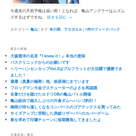
今週末の天気予報は温い雨！となれば、亀山アングラーはムズム
ズするはずですね。
続きを読む
→
カテゴリー:
亀山
|
タグ:
冬の雨、アカガエル
|
1
件のフィードバック
最近の投稿
大森貴洋の名言『I knew it！』本当の意味
バスクリニックからのお願いです
ヘリーハンセンカップVol.2はブルフラットが大活躍で優勝でき
ました！
避暑（真夏の極寒）地、桧原湖にきています
フロッグマン大会でステューターのよさを再認識
名誉だけを賭けたロドリOBの亀山バトル開催
亀山経由で超久しぶりの片倉ダムへハシゴ釣行！
梅雨が待ち遠しくなるコンバースのゴアテックスを買ってみた
サイズアップに苦戦した房総リザーバーのカバーゲーム
春を求めて印旛チェーンに短期勝負してきましたよ
大場未知／東京