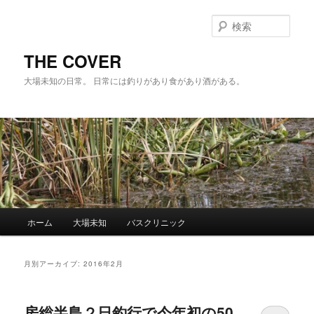
メ
サ
イ
ブ
検
ン
コ
索
コ
ン
THE COVER
ン
テ
大場未知の日常。 日常には釣りがあり食があり酒がある。
テ
ン
ン
ツ
ツ
へ
へ
移
移
動
動
メ
ホーム
大場未知
バスクリニック
イ
ン
メ
月別アーカイブ:
2016年2月
ニ
ュ
ー
房総半島２日釣行で今年初の50