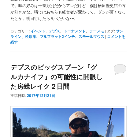
で。味の好みは千差万別だからアレだけど、僕は檜原歴史館の方
が好きかな。噂ではあちらも経営者が変わって、ダシが薄くなっ
たとか。明日行けたら食べたいな〜。
カテゴリー:
イベント
、
デプス
、
トーナメント
、
ラーメモ
|
タグ:
サン
ライン、桧原湖、ブルフラット2インチ、スモールマウス
|
コメントを
残す
デプスのビッグスプーン『グ
ルカナイフ』の可能性に開眼し
た房総レイク２日間
投稿日時:
2017年12月21日