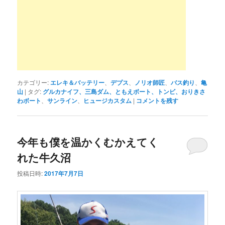
カテゴリー:
エレキ＆バッテリー
、
デプス
、
ノリオ師匠
、
バス釣り
、
亀
山
|
タグ:
グルカナイフ、三島ダム、ともえボート、トンビ、おりきさ
わボート
、
サンライン
、
ヒュージカスタム
|
コメントを残す
今年も僕を温かくむかえてく
れた牛久沼
投稿日時:
2017年7月7日