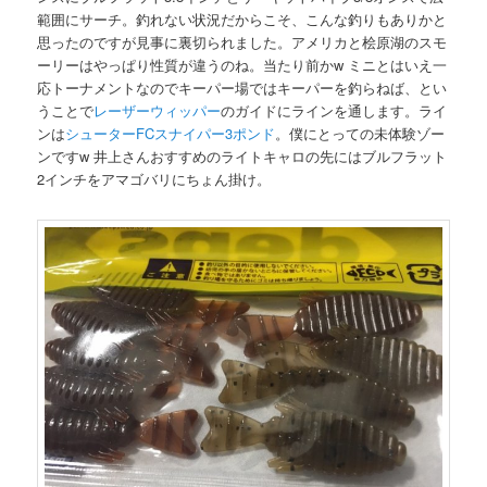
範囲にサーチ。釣れない状況だからこそ、こんな釣りもありかと
思ったのですが見事に裏切られました。アメリカと桧原湖のスモ
ーリーはやっぱり性質が違うのね。当たり前かw ミニとはいえ一
応トーナメントなのでキーパー場ではキーパーを釣らねば、とい
うことで
レーザーウィッパー
のガイドにラインを通します。ライ
ンは
シューター
FC
スナイパー
3
ポンド
。僕にとっての未体験ゾー
ンですw 井上さんおすすめのライトキャロの先にはブルフラット
2インチをアマゴバリにちょん掛け。