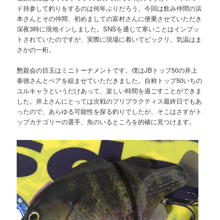
ド持参して釣りをするのは何年ぶりだろう。今回は飲み仲間の浜
本さんとその仲間、初めましての富村さんに便乗させていただき
深夜3時に現地インしました。SNSを通じて寒いことはインプッ
トされていたのですが、実際に現場に着いてビックリ。気温はま
さかの一桁。
懇親会の目玉はミニトーナメントです。僕はJBトップ50の井上
泰徳さんとペアを組ませていただきました。自称トップ50いちの
ユルキャラというだけあって、楽しい時間を過ごすことができま
した。井上さんにとっては次戦のプリプラクティス最終日でもあ
ったので、あらゆる可能性を探る釣りでしたが、そこはさすがト
ップカテゴリーの選手、魚のいるところを的確に見つけます。