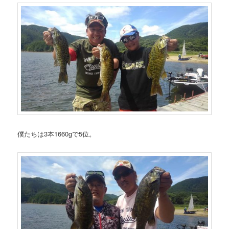
僕たちは3本1660gで5位。