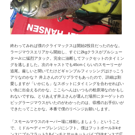
終わってみれば僕のクライマックスは開始2投目だったのかな。
ラージマウスエリアから開始し、すぐに2kgクラスがブルシュー
ターJr.に猛烈アタック。完全に油断してフックセットのタイミン
グを逃しました。次のキャストでも45cmくらいのスモーリーが
追尾。厳しいと聞いてたけどギャンブルフィッシングはけっこう
アリなのかな？ 井上さんのプリプラでもあったので、詳細は割
愛しますが「いかにも」なスポットにタイミングを合わせればい
い魚に出会えるのかな。ここらへんはいつもの桧原湖なのかもし
れないですね。とりあえず井上さんが選んだ場所にターゲットの
ビッグラージマウスがいたのがわかったのは、収穫のお手伝いが
できたってことかな。本番で僕のリベンジお願いします。
「スモールマウスのキーパー場に移動しましょう」ということ
で、ミドル〜ディープレンジにシフト。僕はフットボール3/4オ
ンスにブルフラット3.8インチとサーキットバイブ3/8オンスで広