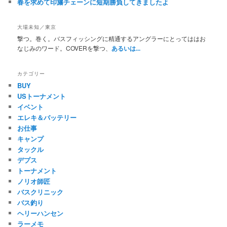
春を求めて印旛チェーンに短期勝負してきましたよ
大場未知／東京
撃つ。巻く。バスフィッシングに精通するアングラーにとってははお
なじみのワード。COVERを撃つ、
あるいは...
カテゴリー
BUY
USトーナメント
イベント
エレキ＆バッテリー
お仕事
キャンプ
タックル
デプス
トーナメント
ノリオ師匠
バスクリニック
バス釣り
ヘリーハンセン
ラーメモ