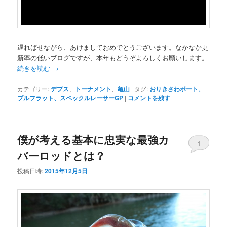
遅ればせながら、あけましておめでとうございます。なかなか更
新率の低いブログですが、本年もどうぞよろしくお願いします。
続きを読む
→
カテゴリー:
デプス
、
トーナメント
、
亀山
|
タグ:
おりきさわボート、
ブルフラット、スペックルレーサーGP
|
コメントを残す
僕が考える基本に忠実な最強カ
1
バーロッドとは？
投稿日時:
2015年12月5日