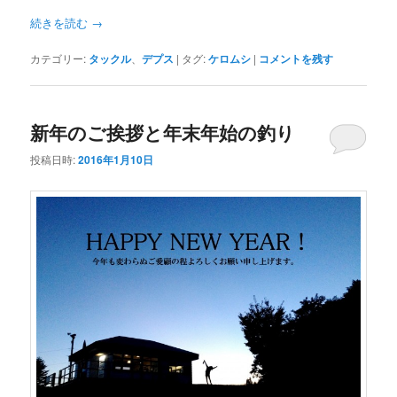
続きを読む
→
カテゴリー:
タックル
、
デプス
|
タグ:
ケロムシ
|
コメントを残す
新年のご挨拶と年末年始の釣り
投稿日時:
2016年1月10日