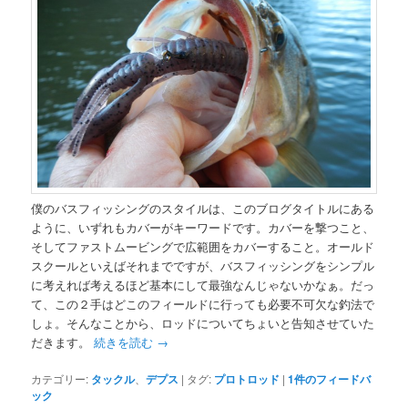
僕のバスフィッシングのスタイルは、このブログタイトルにある
ように、いずれもカバーがキーワードです。カバーを撃つこと、
そしてファストムービングで広範囲をカバーすること。オールド
スクールといえばそれまでですが、バスフィッシングをシンプル
に考えれば考えるほど基本にして最強なんじゃないかなぁ。だっ
て、この２手はどこのフィールドに行っても必要不可欠な釣法で
しょ。そんなことから、ロッドについてちょいと告知させていた
だきます。
続きを読む
→
カテゴリー:
タックル
、
デプス
|
タグ:
プロトロッド
|
1
件のフィードバ
ック