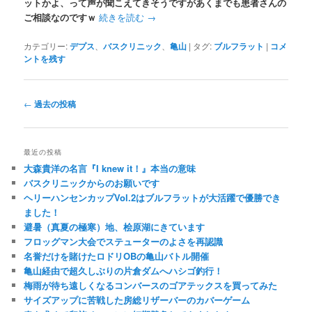
ットかよ、って声が聞こえてきそうですがあくまでも患者さんの
ご相談なのですｗ
続きを読む
→
カテゴリー:
デプス
、
バスクリニック
、
亀山
|
タグ:
ブルフラット
|
コメ
ントを残す
投
←
過去の投稿
稿
ナ
ビ
最近の投稿
ゲ
大森貴洋の名言『I knew it！』本当の意味
ー
バスクリニックからのお願いです
シ
ヘリーハンセンカップVol.2はブルフラットが大活躍で優勝でき
ョ
ました！
ン
避暑（真夏の極寒）地、桧原湖にきています
フロッグマン大会でステューターのよさを再認識
名誉だけを賭けたロドリOBの亀山バトル開催
亀山経由で超久しぶりの片倉ダムへハシゴ釣行！
梅雨が待ち遠しくなるコンバースのゴアテックスを買ってみた
サイズアップに苦戦した房総リザーバーのカバーゲーム