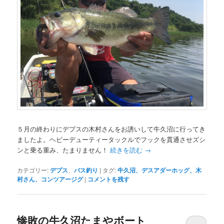
５月の終わりにデプスの木村さんをお誘いして牛久沼に行ってき
ましたよ。ヘビーデューティータックルでフックを貫通させズシ
ンと乗る重み、たまりません！
続きを読む
→
カテゴリー:
デプス
、
バス釣り
|
タグ:
牛久沼、デスアダーホッグ、木
村さん、コンツアージグ
|
コメントを残す
惨敗の牛久沼たまやボート