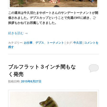
この週末は牛久沼たまやボートさんのサンデートーナメントが開
催されました。デプスカップということで先週のH1に続き、ご
挨拶もかねてお邪魔してきました。
続きを読む
→
カテゴリー:
お仕事
、
デプス
、
トーナメント
|
タグ:
牛久沼
|
コメントを
残す
ブルフラット３インチ間もな
く発売
投稿日時:
2015年8月27日