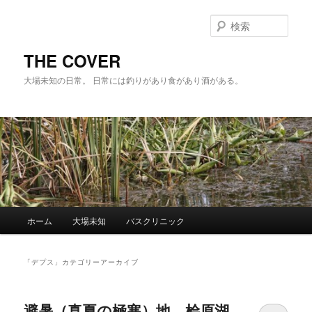
メ
サ
イ
ブ
検
ン
コ
索
コ
ン
THE COVER
ン
テ
大場未知の日常。 日常には釣りがあり食があり酒がある。
テ
ン
ン
ツ
ツ
へ
へ
移
移
動
動
メ
ホーム
大場未知
バスクリニック
イ
ン
メ
「
デプス
」カテゴリーアーカイブ
ニ
ュ
ー
避暑（真夏の極寒）地、桧原湖