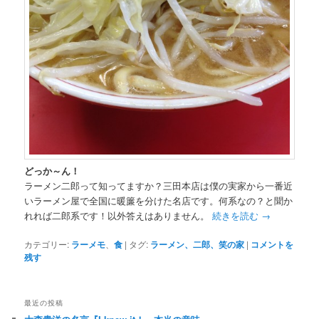
どっか～ん！
ラーメン二郎って知ってますか？三田本店は僕の実家から一番近
いラーメン屋で全国に暖簾を分けた名店です。何系なの？と聞か
れれば二郎系です！以外答えはありません。
続きを読む
→
カテゴリー:
ラーメモ
、
食
|
タグ:
ラーメン、二郎、笑の家
|
コメントを
残す
最近の投稿