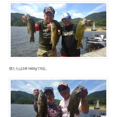
僕たちは3本1660gで5位。