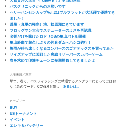
大森貴洋の名言『I knew it！』本当の意味
バスクリニックからのお願いです
ヘリーハンセンカップVol.2はブルフラットが大活躍で優勝でき
ました！
避暑（真夏の極寒）地、桧原湖にきています
フロッグマン大会でステューターのよさを再認識
名誉だけを賭けたロドリOBの亀山バトル開催
亀山経由で超久しぶりの片倉ダムへハシゴ釣行！
梅雨が待ち遠しくなるコンバースのゴアテックスを買ってみた
サイズアップに苦戦した房総リザーバーのカバーゲーム
春を求めて印旛チェーンに短期勝負してきましたよ
大場未知／東京
撃つ。巻く。バスフィッシングに精通するアングラーにとってははお
なじみのワード。COVERを撃つ、
あるいは...
カテゴリー
BUY
USトーナメント
イベント
エレキ＆バッテリー