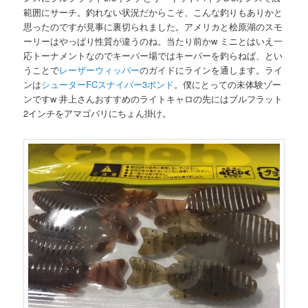
範囲にサーチ。釣れない状況だからこそ、こんな釣りもありかと
思ったのですが見事に裏切られました。アメリカと桧原湖のスモ
ーリーはやっぱり性質が違うのね。当たり前かw ミニとはいえ一
応トーナメントなのでキーパー場ではキーパーを釣らねば、とい
うことで
レーザーウィッパー
のガイドにラインを通します。ライ
ンは
シューター
FC
スナイパー
3
ポンド
。僕にとっての未体験ゾー
ンですw 井上さんおすすめのライトキャロの先にはブルフラット
2インチをアマゴバリにちょん掛け。