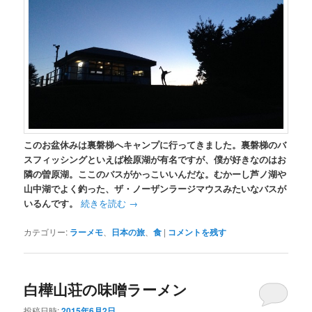
このお盆休みは裏磐梯へキャンプに行ってきました。裏磐梯のバ
スフィッシングといえば桧原湖が有名ですが、僕が好きなのはお
隣の曽原湖。ここのバスがかっこいいんだな。むかーし芦ノ湖や
山中湖でよく釣った、ザ・ノーザンラージマウスみたいなバスが
いるんです。
続きを読む
→
カテゴリー:
ラーメモ
、
日本の旅
、
食
|
コメントを残す
白樺山荘の味噌ラーメン
投稿日時:
2015年6月2日