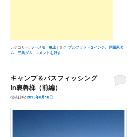
カテゴリー:
ラーメモ
、
亀山
|
タグ:
ブルフラット２インチ、戸面原ダ
ム、三島ダム
|
コメントを残す
キャンプ＆バスフィッシング
in裏磐梯（前編）
投稿日時:
2015年8月18日