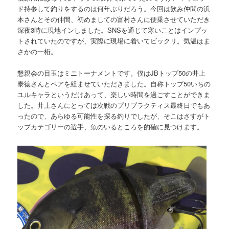
ド持参して釣りをするのは何年ぶりだろう。今回は飲み仲間の浜
本さんとその仲間、初めましての富村さんに便乗させていただき
深夜3時に現地インしました。SNSを通じて寒いことはインプッ
トされていたのですが、実際に現場に着いてビックリ。気温はま
さかの一桁。
懇親会の目玉はミニトーナメントです。僕はJBトップ50の井上
泰徳さんとペアを組ませていただきました。自称トップ50いちの
ユルキャラというだけあって、楽しい時間を過ごすことができま
した。井上さんにとっては次戦のプリプラクティス最終日でもあ
ったので、あらゆる可能性を探る釣りでしたが、そこはさすがト
ップカテゴリーの選手、魚のいるところを的確に見つけます。