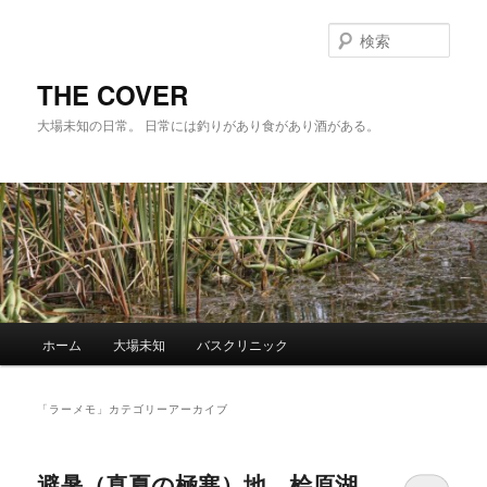
メ
サ
イ
ブ
検
ン
コ
索
コ
ン
THE COVER
ン
テ
大場未知の日常。 日常には釣りがあり食があり酒がある。
テ
ン
ン
ツ
ツ
へ
へ
移
移
動
動
メ
ホーム
大場未知
バスクリニック
イ
ン
メ
「
ラーメモ
」カテゴリーアーカイブ
ニ
ュ
ー
避暑（真夏の極寒）地、桧原湖