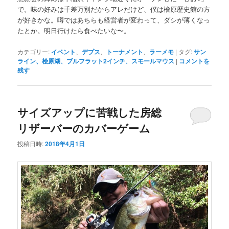
で。味の好みは千差万別だからアレだけど、僕は檜原歴史館の方
が好きかな。噂ではあちらも経営者が変わって、ダシが薄くなっ
たとか。明日行けたら食べたいな〜。
カテゴリー:
イベント
、
デプス
、
トーナメント
、
ラーメモ
|
タグ:
サン
ライン、桧原湖、ブルフラット2インチ、スモールマウス
|
コメントを
残す
サイズアップに苦戦した房総
リザーバーのカバーゲーム
投稿日時:
2018年4月1日