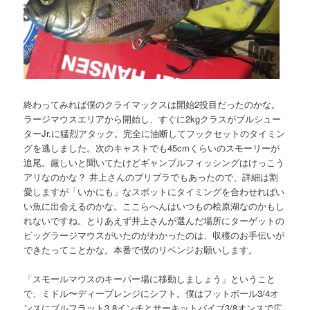
終わってみれば僕のクライマックスは開始2投目だったのかな。
ラージマウスエリアから開始し、すぐに2kgクラスがブルシュー
ターJr.に猛烈アタック。完全に油断してフックセットのタイミン
グを逃しました。次のキャストでも45cmくらいのスモーリーが
追尾。厳しいと聞いてたけどギャンブルフィッシングはけっこう
アリなのかな？ 井上さんのプリプラでもあったので、詳細は割
愛しますが「いかにも」なスポットにタイミングを合わせればい
い魚に出会えるのかな。ここらへんはいつもの桧原湖なのかもし
れないですね。とりあえず井上さんが選んだ場所にターゲットの
ビッグラージマウスがいたのがわかったのは、収穫のお手伝いが
できたってことかな。本番で僕のリベンジお願いします。
「スモールマウスのキーパー場に移動しましょう」ということ
で、ミドル〜ディープレンジにシフト。僕はフットボール3/4オ
ンスにブルフラット3.8インチとサーキットバイブ3/8オンスで広