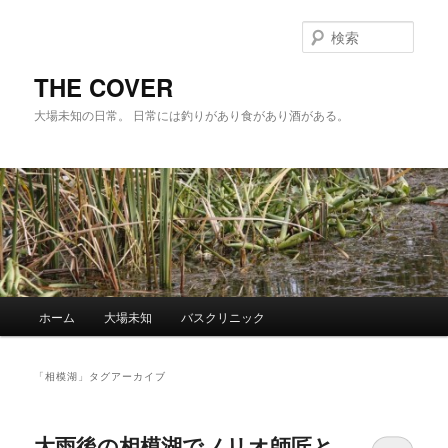
メ
サ
イ
ブ
検
ン
コ
索
コ
ン
THE COVER
ン
テ
大場未知の日常。 日常には釣りがあり食があり酒がある。
テ
ン
ン
ツ
ツ
へ
へ
移
移
動
動
メ
ホーム
大場未知
バスクリニック
イ
ン
メ
「
相模湖
」タグアーカイブ
ニ
ュ
ー
大雨後の相模湖でノリオ師匠と