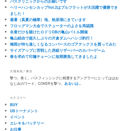
バスクリニックからのお願いです
ヘリーハンセンカップVol.2はブルフラットが大活躍で優勝でき
ました！
避暑（真夏の極寒）地、桧原湖にきています
フロッグマン大会でステューターのよさを再認識
名誉だけを賭けたロドリOBの亀山バトル開催
亀山経由で超久しぶりの片倉ダムへハシゴ釣行！
梅雨が待ち遠しくなるコンバースのゴアテックスを買ってみた
サイズアップに苦戦した房総リザーバーのカバーゲーム
春を求めて印旛チェーンに短期勝負してきましたよ
大場未知／東京
撃つ。巻く。バスフィッシングに精通するアングラーにとってははお
なじみのワード。COVERを撃つ、
あるいは...
カテゴリー
BUY
USトーナメント
イベント
エレキ＆バッテリー
お仕事