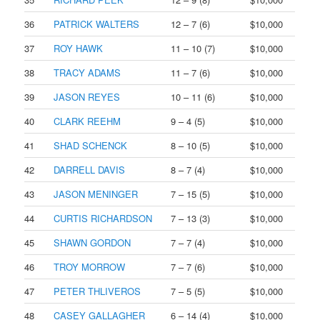
36
PATRICK WALTERS
12 – 7 (6)
$10,000
37
ROY HAWK
11 – 10 (7)
$10,000
38
TRACY ADAMS
11 – 7 (6)
$10,000
39
JASON REYES
10 – 11 (6)
$10,000
40
CLARK REEHM
9 – 4 (5)
$10,000
41
SHAD SCHENCK
8 – 10 (5)
$10,000
42
DARRELL DAVIS
8 – 7 (4)
$10,000
43
JASON MENINGER
7 – 15 (5)
$10,000
44
CURTIS RICHARDSON
7 – 13 (3)
$10,000
45
SHAWN GORDON
7 – 7 (4)
$10,000
46
TROY MORROW
7 – 7 (6)
$10,000
47
PETER THLIVEROS
7 – 5 (5)
$10,000
48
CASEY GALLAGHER
6 – 14 (4)
$10,000