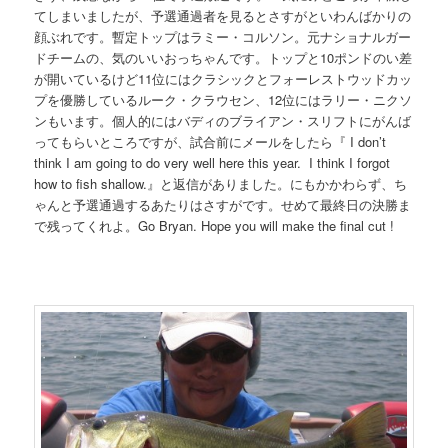
てしまいましたが、予選通過者を見るとさすがといわんばかりの
顔ぶれです。暫定トップはラミー・コルソン。元ナショナルガー
ドチームの、気のいいおっちゃんです。トップと10ポンドのい差
が開いているけど11位にはクラシックとフォーレストウッドカッ
プを優勝しているルーク・クラウセン、12位にはラリー・ニクソ
ンもいます。個人的にはバディのブライアン・スリフトにがんば
ってもらいところですが、試合前にメールをしたら『 I don’t
think I am going to do very well here this year. I think I forgot
how to fish shallow.』と返信がありました。にもかかわらず、ち
ゃんと予選通過するあたりはさすがです。せめて最終日の決勝ま
で残ってくれよ。Go Bryan. Hope you will make the final cut !