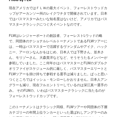
現在アメリカではＦＬＷの最大イベント、フォーレストウッドカ
ップがアーカンソー州のレイクワチタで開催されています。日本
ではバスマスターみたいな知名度はないけど、アメリカではバス
マスタークラシックにつぐ大イベントなのです。
FLWはレンジャーボートの創設者、フォーレストLウッドの略
で、同団体のナショナルレベルトーナメントであるFLWツアーに
は、一時はバスマスターで活躍するヴァンダムやアイク、ハック
ニー、アーロンなんかをはじめ、日本人では下野さん、並木さ
ん、モリゾーさん、大森貴洋などなど、そうそうたるメンバーが
参戦していました。ここ何年かはバスマスターとFLWのダブルク
オリファイがスケジュール的に厳しく、バスマスターエリートと
FLWツアーを掛け持ちで参戦する選手は減りました。ぱっと思い
つくところではイッシュ・モンローしかおりません。日本人アン
グラーも減り、現在フルエントリーしているのは深江真一選手の
み。 そのFLWの、いわばバスマスタークラシックに当たるのが
フォーレストウッドカップです。
このトーナメントはクラシック同様、FLWツアーや同団体の下層
カテゴリーの年間上位ランカーといった選ばれしアングラーのみ