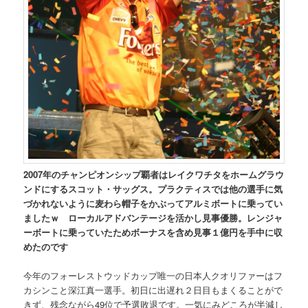
2007年のチャンピオンシップ覇者はレイクワチタをホームグラウ
ンドにするスコット・サッグス。プラクティスでは他の選手に気
づかれないように麦わら帽子をかぶってアルミボートに乗ってい
ましたｗ ローカルアドバンテージを活かし見事優勝。レンジャ
ーボートに乗っていたためボーナスを含め見事１億円を手中に収
めたのです
今年のフォーレストウッドカップ唯一の日本人クオリファーはフ
カシンこと深江真一選手。初日に出遅れ２日目もまくることがで
きず、残念ながら49位で予選敗退です。一気にみどころが半減し