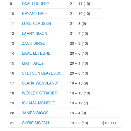
9
DAVID DUDLEY
21 – 11 (10)
10
BRYAN THRIFT
21 – 10 (10)
11
LUKE CLAUSEN
21 – 8 (9)
12
LARRY NIXON
21 – 7 (10)
13
ZACK BIRGE
20 – 9 (10)
14
DAVE LEFEBRE
20 – 6 (10)
15
MATT AREY
20 – 1 (10)
16
STETSON BLAYLOCK
20 – 0 (10)
17
CLARK WENDLANDT
19 – 15 (9)
18
WESLEY STRADER
19 – 13 (10)
19
ISHAMA MONROE
19 – 12 (7)
20
JAMES BIGGS
19 – 4 (9)
21
CHRIS MCCALL
19 – 2 (10)
$10,000