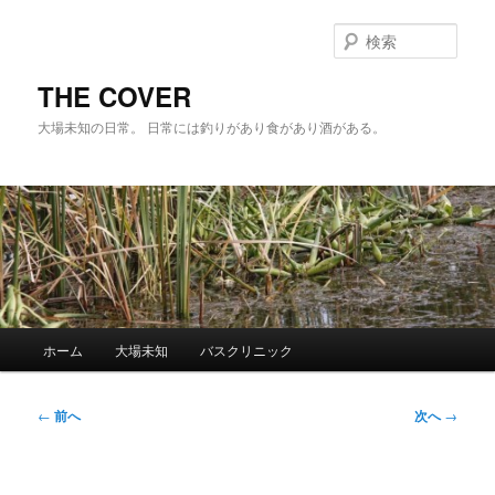
メ
イ
検
ン
索
コ
THE COVER
ン
大場未知の日常。 日常には釣りがあり食があり酒がある。
テ
ン
ツ
へ
移
動
メ
ホーム
大場未知
バスクリニック
イ
ン
メ
投
←
前へ
次へ
→
ニ
稿
ュ
ナ
ー
ビ