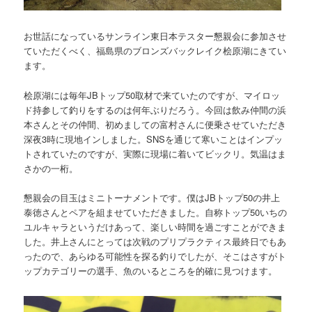
お世話になっているサンライン東日本テスター懇親会に参加させ
ていただくべく、福島県のブロンズバックレイク桧原湖にきてい
ます。
桧原湖には毎年JBトップ50取材で来ていたのですが、マイロッ
ド持参して釣りをするのは何年ぶりだろう。今回は飲み仲間の浜
本さんとその仲間、初めましての富村さんに便乗させていただき
深夜3時に現地インしました。SNSを通じて寒いことはインプッ
トされていたのですが、実際に現場に着いてビックリ。気温はま
さかの一桁。
懇親会の目玉はミニトーナメントです。僕はJBトップ50の井上
泰徳さんとペアを組ませていただきました。自称トップ50いちの
ユルキャラというだけあって、楽しい時間を過ごすことができま
した。井上さんにとっては次戦のプリプラクティス最終日でもあ
ったので、あらゆる可能性を探る釣りでしたが、そこはさすがト
ップカテゴリーの選手、魚のいるところを的確に見つけます。