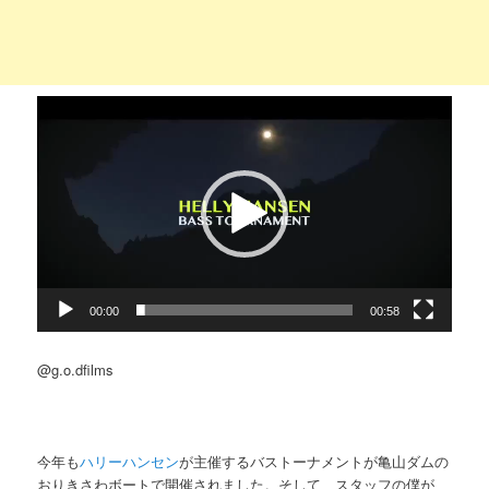
動
画
プ
レ
ー
ヤ
ー
00:00
00:58
@g.o.dfilms
今年も
ハリーハンセン
が主催するバストーナメントが亀山ダムの
おりきさわボートで開催されました。そして、スタッフの僕が