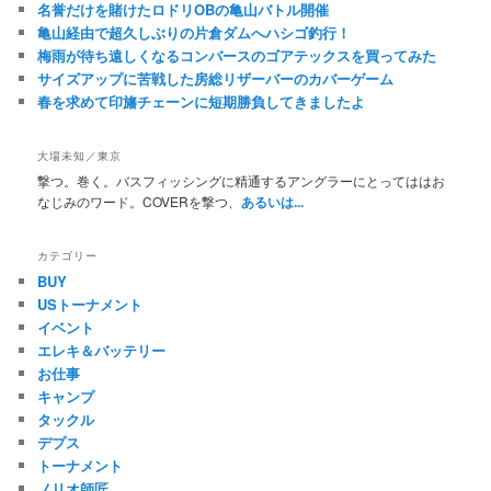
名誉だけを賭けたロドリOBの亀山バトル開催
亀山経由で超久しぶりの片倉ダムへハシゴ釣行！
梅雨が待ち遠しくなるコンバースのゴアテックスを買ってみた
サイズアップに苦戦した房総リザーバーのカバーゲーム
春を求めて印旛チェーンに短期勝負してきましたよ
大場未知／東京
撃つ。巻く。バスフィッシングに精通するアングラーにとってははお
なじみのワード。COVERを撃つ、
あるいは...
カテゴリー
BUY
USトーナメント
イベント
エレキ＆バッテリー
お仕事
キャンプ
タックル
デプス
トーナメント
ノリオ師匠