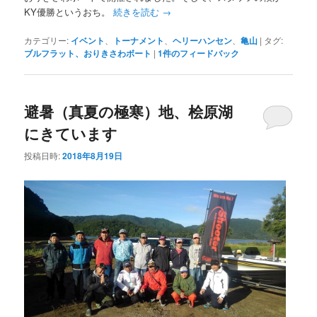
KY優勝というおち。
続きを読む
→
カテゴリー:
イベント
、
トーナメント
、
ヘリーハンセン
、
亀山
|
タグ:
ブルフラット、おりきさわボート
|
1
件のフィードバック
避暑（真夏の極寒）地、桧原湖
にきています
投稿日時:
2018年8月19日