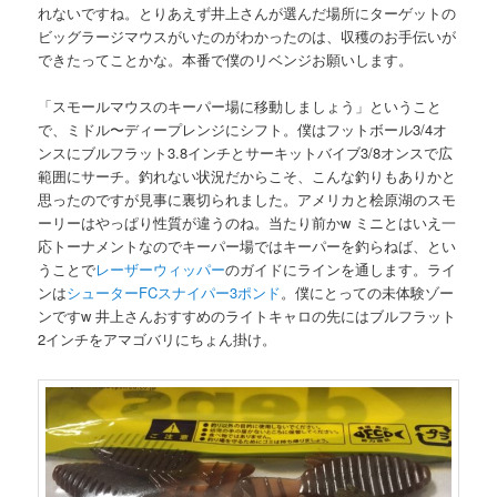
れないですね。とりあえず井上さんが選んだ場所にターゲットの
ビッグラージマウスがいたのがわかったのは、収穫のお手伝いが
できたってことかな。本番で僕のリベンジお願いします。
「スモールマウスのキーパー場に移動しましょう」ということ
で、ミドル〜ディープレンジにシフト。僕はフットボール3/4オ
ンスにブルフラット3.8インチとサーキットバイブ3/8オンスで広
範囲にサーチ。釣れない状況だからこそ、こんな釣りもありかと
思ったのですが見事に裏切られました。アメリカと桧原湖のスモ
ーリーはやっぱり性質が違うのね。当たり前かw ミニとはいえ一
応トーナメントなのでキーパー場ではキーパーを釣らねば、とい
うことで
レーザーウィッパー
のガイドにラインを通します。ライ
ンは
シューター
FC
スナイパー
3
ポンド
。僕にとっての未体験ゾー
ンですw 井上さんおすすめのライトキャロの先にはブルフラット
2インチをアマゴバリにちょん掛け。