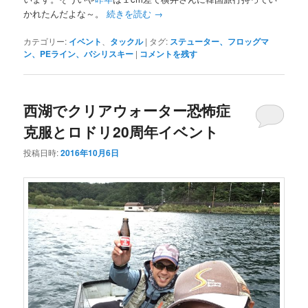
かれたんだよな～。
続きを読む
→
カテゴリー:
イベント
、
タックル
|
タグ:
ステューター、フロッグマ
ン、PEライン、バシリスキー
|
コメントを残す
西湖でクリアウォーター恐怖症
克服とロドリ20周年イベント
投稿日時:
2016年10月6日