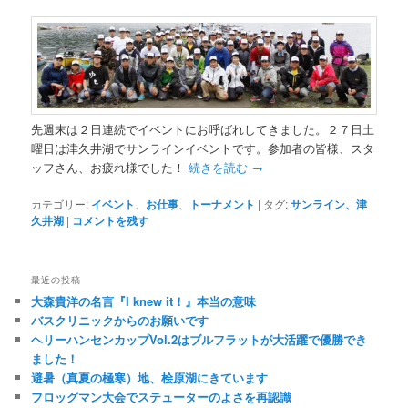
先週末は２日連続でイベントにお呼ばれしてきました。２７日土
曜日は津久井湖でサンラインイベントです。参加者の皆様、スタ
ッフさん、お疲れ様でした！
続きを読む
→
カテゴリー:
イベント
、
お仕事
、
トーナメント
|
タグ:
サンライン、津
久井湖
|
コメントを残す
最近の投稿
大森貴洋の名言『I knew it！』本当の意味
バスクリニックからのお願いです
ヘリーハンセンカップVol.2はブルフラットが大活躍で優勝でき
ました！
避暑（真夏の極寒）地、桧原湖にきています
フロッグマン大会でステューターのよさを再認識