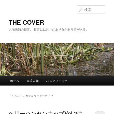
メ
サ
イ
ブ
検
ン
コ
索
コ
ン
THE COVER
ン
テ
大場未知の日常。 日常には釣りがあり食があり酒がある。
テ
ン
ン
ツ
ツ
へ
へ
移
移
動
動
メ
ホーム
大場未知
バスクリニック
イ
ン
メ
「
イベント
」カテゴリーアーカイブ
ニ
ュ
ー
ヘリーハンセンカップVol.2は