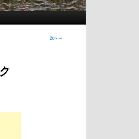
次へ
→
ク