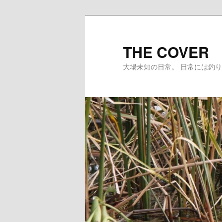
メ
イ
ン
THE COVER
コ
大場未知の日常。 日常には釣
ン
テ
ン
ツ
へ
移
動