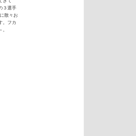
てきて
の３選手
に散々お
す。フカ
～。