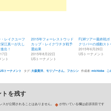
ー・レイクユーフ
2015年フォーレストウッド
FLWツアー最終戦ポ
で深江真一が久し
カップ・レイクワチタ戦予
クリバーの感動スト
勝進出！
選結果
2015年6月29日
月17日
2015年8月22日
USトーナメント
メント
USトーナメント
USトーナメント
タグ:
大森貴洋、モリゾーさん、フカシン
作成者:
michioba
こ
ントを残す
※
レスが公開されることはありません。
が付いている欄は必須項目です