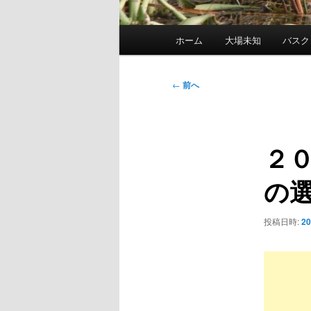
メ
ホーム
大場未知
バスク
イ
ン
メ
投
←
前へ
ニ
稿
ュ
ナ
ー
ビ
２
ゲ
ー
の
シ
ョ
ン
投稿日時:
2