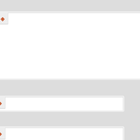
※
※
※