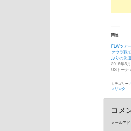
関連
FLWツア
ァウラ戦
ぶりの決
2015年5
USトーナ
カテゴリー:
マリンク
コメ
メールアド