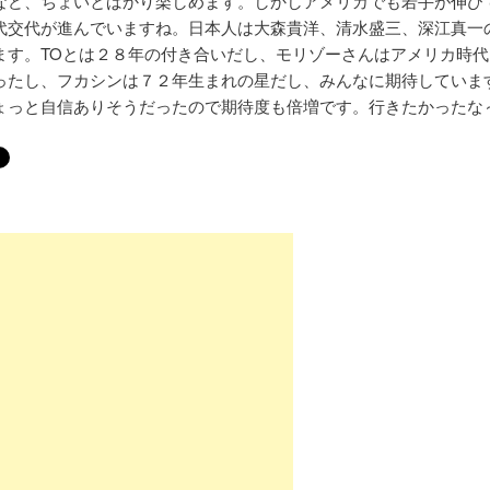
など、ちょいとばかり楽しめます。しかしアメリカでも若手が伸び
代交代が進んでいますね。日本人は大森貴洋、清水盛三、深江真一
ます。TOとは２８年の付き合いだし、モリゾーさんはアメリカ時代
ったし、フカシンは７２年生まれの星だし、みんなに期待していま
ょっと自信ありそうだったので期待度も倍増です。行きたかったな