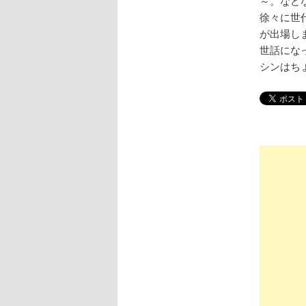
～。など
徐々に世
が出場し
世話にな
シンはち