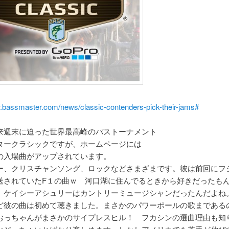
w.bassmaster.com/news/classic-contenders-pick-their-jams#
来週末に迫った世界最高峰のバストーナメント
タークラシックですが、ホームページには
の入場曲がアップされています。
ー、クリスチャンソング、ロックなどさまざまです。彼は前回にフ
送されていたF１の曲ｗ 河口湖に住んでるときから好きだったも
、ケイシーアシュリーはカントリーミュージシャンだったんだよね
ど彼の曲は初めて聴きました。まさかのパワーポールの歌まである
おっちゃんがまさかのサイプレスヒル！ フカシンの選曲理由も知