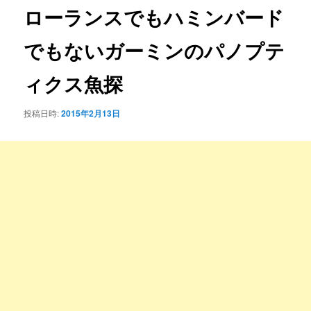
ゲ
ローランスでもハミンバード
ー
シ
でもないガーミンのパノプテ
ョ
ン
ィクス魚探
投稿日時:
2015年2月13日