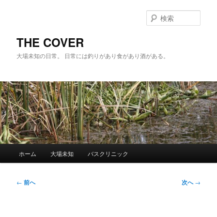
メ
イ
検
ン
索
コ
THE COVER
ン
大場未知の日常。 日常には釣りがあり食があり酒がある。
テ
ン
ツ
へ
移
動
メ
ホーム
大場未知
バスクリニック
イ
ン
メ
投
←
前へ
次へ
→
ニ
稿
ュ
ナ
ー
ビ