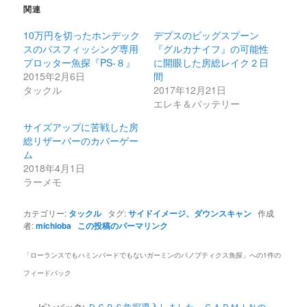
関連
10万円を切ったホンデック
デプスのビッグスプーン
スのバスフィッシング専用
『グルカナイフ』の可能性
プロッター魚探『PS-８』
に開眼した房総レイク２日
2015年2月6日
間
タックル
2017年12月21日
エレキ＆バッテリー
サイズアップに苦戦した房
総リザーバーのカバーゲー
ム
2018年4月1日
ラーメモ
カテゴリー:
タックル
タグ:
サイドイメージ、ダウンスキャン
作成
者:
michioba
この投稿のパーマリンク
「
ローランスでもハミンバードでもないガーミンのパノプティクス魚探
」への1件の
フィードバック
ピンバック:
ＤＧＰＳ魚探導入しました。ＧＡＲＭＩＮの