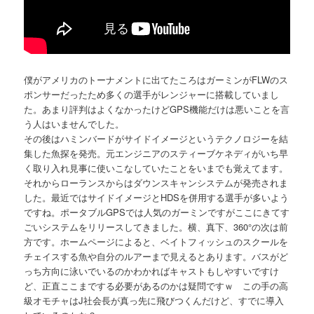
僕がアメリカのトーナメントに出てたころはガーミンがFLWのス
ポンサーだったため多くの選手がレンジャーに搭載していまし
た。あまり評判はよくなかったけどGPS機能だけは悪いことを言
う人はいませんでした。
その後はハミンバードがサイドイメージというテクノロジーを結
集した魚探を発売。元エンジニアのスティーブケネディがいち早
く取り入れ見事に使いこなしていたことをいまでも覚えてます。
それからローランスからはダウンスキャンシステムが発売されま
した。最近ではサイドイメージとHDSを併用する選手が多いよう
ですね。ポータブルGPSでは人気のガーミンですがここにきてす
ごいシステムをリリースしてきました。横、真下、360°の次は前
方です。ホームページによると、ベイトフィッシュのスクールを
チェイスする魚や自分のルアーまで見えるとあります。バスがど
っち方向に泳いでいるのかわかればキャストもしやすいですけ
ど、正直ここまでする必要があるのかは疑問ですｗ この手の高
級オモチャはJ社会長が真っ先に飛びつくんだけど、すでに導入