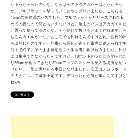
が下っちゃったのかな。ならばその下流のカバーはどうだろう
か。ブルフラットを撃っていくとやっぱりいました。こちらも
45cmの筋肉質のバスでした。ブルフラットがリリースされて初
めての春なので何ともいえないけど、亀山のバスはアカガエルだ
と思って食ってるのかな。そう信じて投げるとよく釣れます。も
ちろんカエルがいないところでも釣れるんですけどね。翌日20日
も出船したのですが、前夜から悪化が進んだ歯痛に絶えられず午
前中で終了。そのまま自宅近くの歯医者に駆け込みました。釣り
には集中できなかったんですけど、18ポンドのフロロを切られた
り55cmが食ってきたり50cmアップのスクールが入る場所を見つ
けたり、非常に実りある半日となりました。次回はノムラボート
の大会について綴る予定です。デコったから気が重いんですけど
ねww