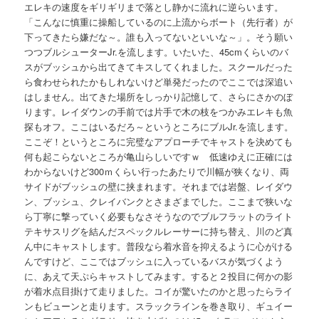
エレキの速度をギリギリまで落とし静かに流れに逆らいます。
「こんなに慎重に操船しているのに上流からボート（先行者）が
下ってきたら嫌だな～。誰も入ってないといいな～」。そう願い
つつブルシューターJr.を流します。いたいた、45cmくらいのバ
スがブッシュから出てきてキスしてくれました。スクールだった
ら食わせられたかもしれないけど単発だったのでここでは深追い
はしません。出てきた場所をしっかり記憶して、さらにさかのぼ
ります。レイダウンの手前では片手で木の枝をつかみエレキも魚
探もオフ。ここはいるだろ～というところにブルJr.を流します。
ここぞ！というところに完璧なアプローチでキャストを決めても
何も起こらないところが亀山らしいですｗ 低速ゆえに正確には
わからないけど300ｍくらい行ったあたりで川幅が狭くなり、両
サイドがブッシュの壁に挟まれます。それまでは岩盤、レイダウ
ン、ブッシュ、クレイバンクとさまざまでした。ここまで狭いな
ら丁寧に撃っていく必要もなさそうなのでブルフラットのライト
テキサスリグを結んだスペックルレーサーに持ち替え、川のど真
ん中にキャストします。普段なら着水音を抑えるように心がける
んですけど、ここではブッシュに入っているバスが気づくよう
に、あえて天ぷらキャストしてみます。すると２投目に何かの影
が着水点目掛けて走りました。コイが驚いたのかと思ったらライ
ンもビューンと走ります。スラックラインを巻き取り、ギュイー