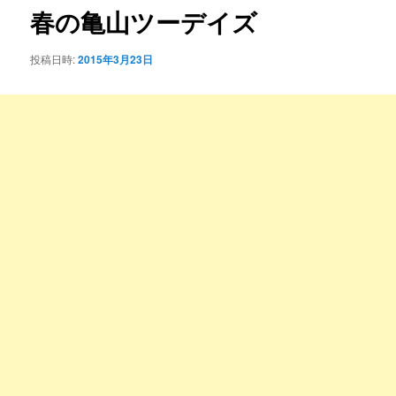
ゲ
春の亀山ツーデイズ
ー
シ
投稿日時:
2015年3月23日
ョ
ン