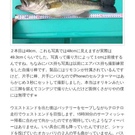
２本目は49cm。これも写真では48cmに見えますが実際は
49.3cmくらいでした。写真って撮り方によって１cmは前後する
んですね。ちなみにバス持ち写真は以前にエアバス持ち撮影練習
をした自撮り棒です。製品にはリモコンが付属されているんです
けど、片手に棒、片手にバスなのでiPhoneのセルフターマーはあ
らかじめ３秒にセットして撮影しました。本当はオリキンみたい
に三脚を据えてコンデジで撮りたいんだけど面倒くさがりやの僕
には無理ですｗ
ウエストエンドを出た後はバッテリーをセーブしながらテロテロ
走行でウェストエンドを目指します。15時30分のサーフィッシャ
ー帰着に合わせて向かったのですが期待していたようなフィーバ
ーはありません。いい具合に雨も降っていたんですけど、シャッ
ドを投げていたオカッパリの２人の竿も曲がっていません。バス