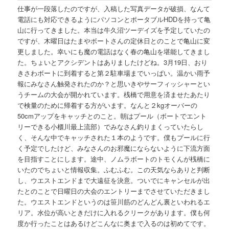
仕事が一段落したのですが、入稿した写真データが破損、なんて
電話にも対応できるようにパソコンとポータブルHDDを持って亀
山に行ってきました。本当は牛久沼ツーデイズを予定していたの
ですが、木曜日はたまやボートさんの定休日とのことで亀山に変
更しました。幸いにも魔の電話はなく春の亀山を堪能してきまし
た。ちょいとアクシデントはありましたけどね。
3月19日、おり
きさわボートに到着すると第２駐車場までいっぱい。温かい雨予
報にみなさん触発されたのか？と思いきやサーフィッシャーとい
うチームの大会が開かれています。桟橋で用意を済ませたあたり
で検量のために帰着する方がいます。なんと２kgオーバーの
50cmアップをキャッチとのこと。朝はプール（ボートでエント
リーできる小櫃川最上流部）でみなさん釣りまくっていたらし
く、そんな中でキャッチされた１本のようです。僕もプールに行
く予定でしたけど、みなさんのお邪魔にならないように下流方面
を目指すことにします。途中、ノムラボートのトモくんが桟橋に
いたのでちょいと情報収集。ふむふむ。この天気ならありと判断
し、ウエストエンドまで大遠征を決意。ついでにキャンセルが出
たとのことで日曜日の大会のエントリーまでさせていただきまし
た。ウエストエンドというのは笹川筋のどんどん裏といわれるエ
リア。水位が高いときだけに入れるクリークがあります。僕も何
度か行ったことはあるけどこんなに奥まで入るのは初めてです。