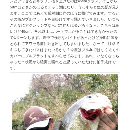
ンとアワセるとギラリ。抜き上げたのは45cmクラス。そこから
50ｍほどさかのぼるとチャラ瀬になり、うっすらと魚の影が見え
ます。ここではあえて反対側に岸のほうに投げてみます。すると
その魚がブルフラットを目掛けてすっ飛んでいきました。いつも
こんなにアグレッシブならバス釣りは楽だろうな～。こちらは細
いけど49cm。それ以上はボートで上がることはできなかったの
でUターンします。途中で強烈なバイトがあったけど操船に気を
とられてアワセる前に吐き出してしまいました。さーて、往路で
キスしてきたバスはまだいるかな？今度はブルJr.ではなく近くの
カバーにブルフラットをすべらせてみます。あれ、いなくなっち
ゃった？状況から確実に獲れると思っていただけに拍子抜けで
す。